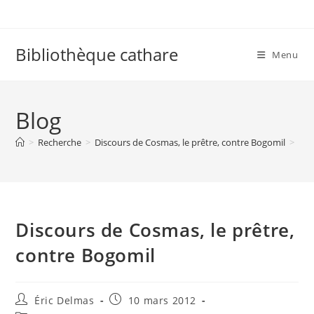
Skip
to
content
Bibliothèque cathare
Menu
Blog
>
Recherche
>
Discours de Cosmas, le prêtre, contre Bogomil
>
Discours de Cosmas, le prêtre,
contre Bogomil
Auteur/autrice
Publication
Éric Delmas
10 mars 2012
de
publiée :