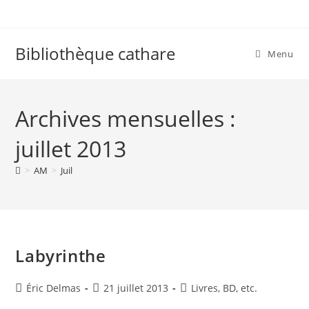
Skip
to
content
Bibliothèque cathare
Menu
Archives mensuelles :
juillet 2013
>
AM
>
Juil
Labyrinthe
Auteur/autrice
Publication
Post
Éric Delmas
21 juillet 2013
Livres, BD, etc.
de
publiée :
category: