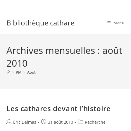
Skip
to
content
Bibliothèque cathare
Menu
Archives mensuelles : août
2010
>
PM
>
Août
Les cathares devant l’histoire
Auteur/autrice
Publication
Post
Éric Delmas
31 août 2010
Recherche
de
publiée :
category: