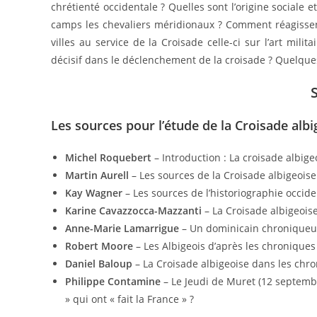
chrétienté occidentale ? Quelles sont l’origine sociale
camps les chevaliers méridionaux ? Comment réagissent 
villes au service de la Croisade celle-ci sur l’art milit
décisif dans le déclenchement de la croisade ? Quelque
Les sources pour l’étude de la Croisade albi
Michel Roquebert
– Introduction : La croisade albige
Martin Aurell
– Les sources de la Croisade albigeoise
Kay Wagner
– Les sources de l’historiographie occide
Karine Cavazzocca-Mazzanti
– La Croisade albigeois
Anne-Marie Lamarrigue
– Un dominicain chroniqueur
Robert Moore
– Les Albigeois d’après les chronique
Daniel Baloup
– La Croisade albigeoise dans les chron
Philippe Contamine
– Le Jeudi de Muret (12 septembr
» qui ont « fait la France » ?