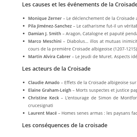
Les causes et les événements de la Croisad
Monique Zerner
– Le déclenchement de la Croisade alb
Pila Jiménez-Sanchez
– Le catharisme fut-il un véritab
Damian J. Smith
– Aragon, Catalogne et paputé pendan
Marco Meschini
– Diabolus… illos at mutuas inimici
cours de la première Croisade albigeoise (1207-1215)
Martin Alvira Cabrer
– Le Jeudi de Muret. Aspects id
Les acteurs de la Croisade
Claudie Amado
– Effets de la Croisade albigeoise sur
Elaine Graham-Leigh
– Morts suspectes et justice papa
Christine Keck
– L’entourage de Simon de Montfort 
crucesignati
Laurent Macé
– Homes senes armas : les paysans fac
Les conséquences de la croisade