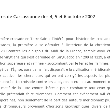
res de Carcassonne des 4, 5 et 6 octobre 2002
ère croisade en Terre Sainte, l’intérêt pour l’histoire des croisad
isades, la première à se dérouler à l’intérieur de la chrétien
 1209 contres les albigeois du Midi de la France, semble avoir é
 de vingt ans qui s’est déroulée en Languedoc en 1209 et 1229, a é
tion supérieure et raffinée » succombant par le fer et les flammes,
ar l’Église, aurait ainsi fait disparaître la civilisation méridional
 captiver les chercheurs qui en ont corrigé les aspects les pl
s nuancée. La croisade contre les albigeois a eu lieu au moment 
 du motif de la lutte contre l’hérésie pour combattre tout ceux q
elle prétendait faire triompher. Comment cet évènement a-il é
poraines, non seulement de la part des auteurs méridionaux pl
s chroniqueurs provenant d’horizons géographiques divers de 