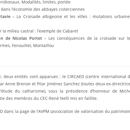
idionaux. Modalités, limites, portée
 dans l’économie des abbayes cisterciennes
tavie
– La Croisade albigeoise et les villes : mutations urbaine
la milieu castral : l’exemple de Cabaret
on de Nicolas Portet
– Les conséquences de la croisade sur l
ermes, Fenouillet, Montaillou
, deux entités sont apparues : le CIRCAED (centre international 
 par Anne Brenon et Pilar Jiménez Sanchez (toutes deux ex-directric
 d’étude du catharisme), sous la présidence d’honneur de Mich
tie des membres du CEC-René Nelli mis en faillite.
D dans la page de l’AVPM (association de valorisation du patrimoi