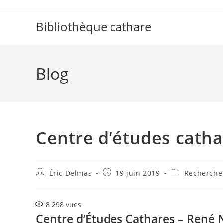
Skip
to
Bibliothèque cathare
content
Blog
Centre d’études catha
Auteur/autrice
Publication
Post
Éric Delmas
19 juin 2019
Recherche
de
publiée :
category:
la
publication :
8 298
vues
Centre d’Études Cathares – René N