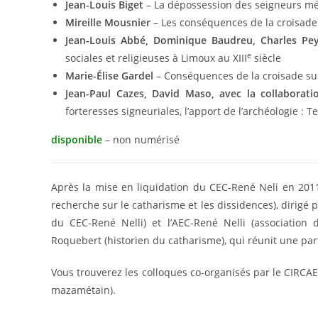
Jean-Louis Biget
– La dépossession des seigneurs mér
Mireille Mousnier
– Les conséquences de la croisade
Jean-Louis Abbé, Dominique Baudreu, Charles Pey
e
sociales et religieuses à Limoux au XIII
siècle
Marie-Élise Gardel
– Conséquences de la croisade sur 
Jean-Paul Cazes, David Maso, avec la collaborati
forteresses signeuriales, l’apport de l’archéologie : T
disponible
– non numérisé
Après la mise en liquidation du CEC-René Neli en 2011
recherche sur le catharisme et les dissidences), dirigé
du CEC-René Nelli) et l’AEC-René Nelli (association
Roquebert (historien du catharisme), qui réunit une par
Vous trouverez les colloques co-organisés par le CIRCAE
mazamétain).