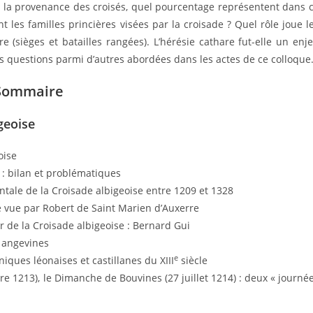
 et la provenance des croisés, quel pourcentage représentent dans 
les familles princières visées par la croisade ? Quel rôle joue l
aire (sièges et batailles rangées). L’hérésie cathare fut-elle un enj
s questions parmi d’autres abordées dans les actes de ce colloque
Sommaire
geoise
oise
 : bilan et problématiques
ntale de la Croisade albigeoise entre 1209 et 1328
e vue par Robert de Saint Marien d’Auxerre
 de la Croisade albigeoise : Bernard Gui
s angevines
e
iques léonaises et castillanes du XIII
siècle
e 1213), le Dimanche de Bouvines (27 juillet 1214) : deux « journé