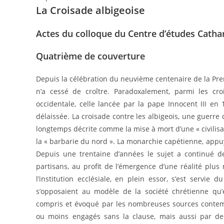
La Croisade albigeoise
Actes du colloque du Centre d’études Catha
Quatrième de couverture
Depuis la célébration du neuvième centenaire de la Premi
n’a cessé de croître. Paradoxalement, parmi les cro
occidentale, celle lancée par la pape Innocent III en
délaissée. La croisade contre les albigeois, une guerre
longtemps décrite comme la mise à mort d’une « civilisa
la « barbarie du nord ». La monarchie capétienne, appuyé p
Depuis une trentaine d’années le sujet a continué de
partisans, au profit de l’émergence d’une réalité plu
l’institution ecclésiale, en plein essor, s’est servie
s’opposaient au modèle de la société chrétienne qu’
compris et évoqué par les nombreuses sources contem
ou moins engagés sans la clause, mais aussi par de