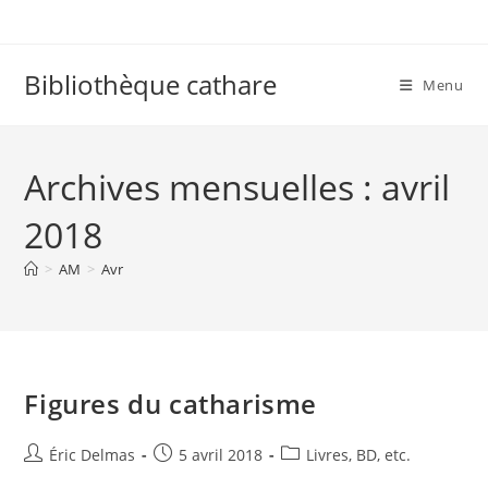
Skip
to
content
Bibliothèque cathare
Menu
Archives mensuelles : avril
2018
>
AM
>
Avr
Figures du catharisme
Auteur/autrice
Publication
Post
Éric Delmas
5 avril 2018
Livres, BD, etc.
de
publiée :
category: