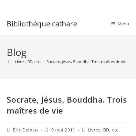
Skip
to
content
Bibliothèque cathare
Menu
Blog
>
Livres, BD, etc.
>
Socrate, Jésus, Bouddha. Trois maîtres de vie
>
Socrate, Jésus, Bouddha. Trois
maîtres de vie
Auteur/autrice
Publication
Post
Éric Delmas
9 mai 2011
Livres, BD, etc.
de
publiée :
category: