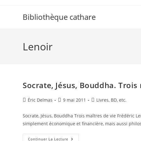
Skip
to
Bibliothèque cathare
content
Lenoir
Socrate, Jésus, Bouddha. Trois 
Auteur/autrice
Publication
Post
Éric Delmas
9 mai 2011
Livres, BD, etc.
de
publiée :
category:
la
Socrate, Jésus, Bouddha Trois maîtres de vie Frédéric Le
publication :
simplement économique et financière, mais aussi philos
Socrate,
Continuer La Lecture