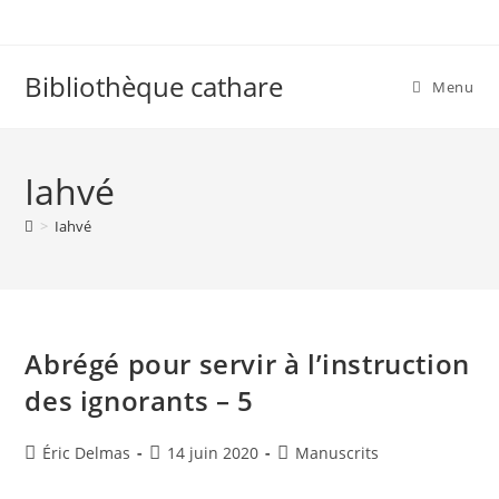
Skip
to
content
Bibliothèque cathare
Menu
Iahvé
>
Iahvé
Abrégé pour servir à l’instruction
des ignorants – 5
Auteur/autrice
Publication
Post
Éric Delmas
14 juin 2020
Manuscrits
de
publiée :
category:
la