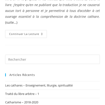
livre. J’espère qu’en ne publiant que la traduction je ne causerai
aucun tort à personne et je permettrai à tous d’accéder à cet
ouvrage essentiel à la compréhension de la doctrine cathare.
(suite…)
Abrégé
Continuer La Lecture
Pour
Servir
À
L’instruction
Des
Ignorants
–
5
Articles Récents
Les cathares – Enseignement, liturgie, spiritualité
Traité du libre arbitre – 1
Catharisme – 2018-2020