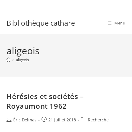
Skip
to
content
Bibliothèque cathare
Menu
aligeois
>
aligeois
Hérésies et sociétés –
Royaumont 1962
Auteur/autrice
Publication
Post
Éric Delmas
21 juillet 2018
Recherche
de
publiée :
category:
la