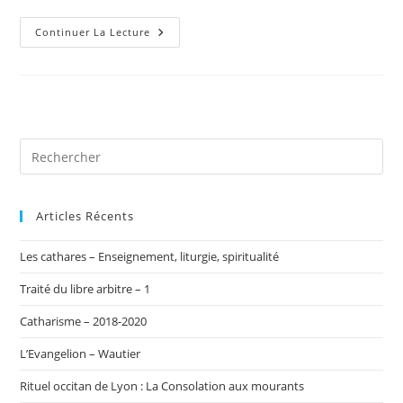
Hérésies
Continuer La Lecture
Et
Sociétés
–
Royaumont
1962
Articles Récents
Les cathares – Enseignement, liturgie, spiritualité
Traité du libre arbitre – 1
Catharisme – 2018-2020
L’Evangelion – Wautier
Rituel occitan de Lyon : La Consolation aux mourants