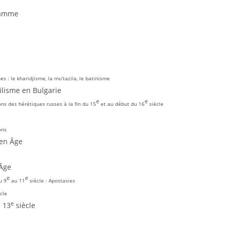
gramme
s : le kharidjisme, la mu‘tazila, le batinisme
ilisme en Bulgarie
e
e
ns des hérétiques russes à la fin du 15
et au début du 16
siècle
ons
yen Âge
 Âge
e
e
u 9
au 11
siècle : Apostasies
cle
e
u 13
siècle