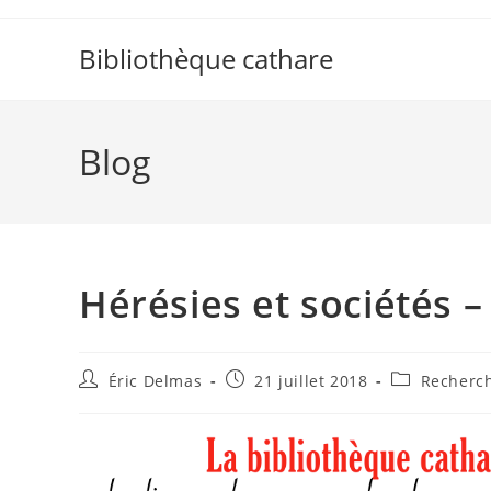
Skip
to
Bibliothèque cathare
content
Blog
Hérésies et sociétés
Auteur/autrice
Publication
Post
Éric Delmas
21 juillet 2018
Recherc
de
publiée :
category:
la
publication :