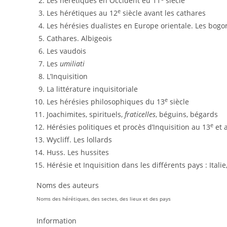
Les hérétiques en Occident eu 11
siècle
e
Les hérétiques au 12
siècle avant les cathares
Les hérésies dualistes en Europe orientale. Les bogo
Cathares. Albigeois
Les vaudois
Les
umiliati
L’Inquisition
La littérature inquisitoriale
e
Les hérésies philosophiques du 13
siècle
Joachimites, spirituels,
fraticelles
, béguins, bégards
e
Hérésies politiques et procès d’Inquisition au 13
et 
Wycliff. Les lollards
Huss. Les hussites
Hérésie et Inquisition dans les différents pays : Ital
Noms des auteurs
Noms des hérétiques, des sectes, des lieux et des pays
Information