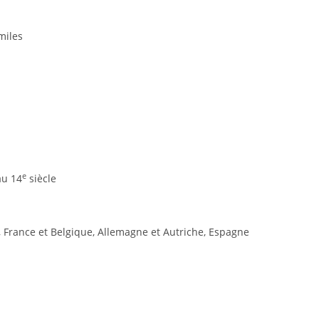
miles
e
au 14
siècle
ie, France et Belgique, Allemagne et Autriche, Espagne