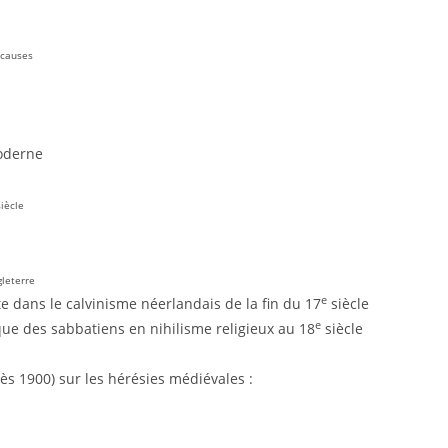
 causes
moderne
iècle
gleterre
e
ste dans le calvinisme néerlandais de la fin du 17
siècle
e
e des sabbatiens en nihilisme religieux au 18
siècle
s 1900) sur les hérésies médiévales :