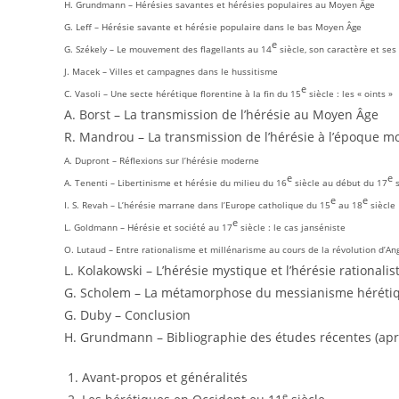
H. Grundmann – Hérésies savantes et hérésies populaires au Moyen Âge
G. Leff – Hérésie savante et hérésie populaire dans le bas Moyen Âge
e
G. Székely – Le mouvement des flagellants au 14
siècle, son caractère et ses
J. Macek – Villes et campagnes dans le hussitisme
e
C. Vasoli – Une secte hérétique florentine à la fin du 15
siècle : les « oints »
A. Borst – La transmission de l’hérésie au Moyen Âge
R. Mandrou – La transmission de l’hérésie à l’époque 
A. Dupront – Réflexions sur l’hérésie moderne
e
e
A. Tenenti – Libertinisme et hérésie du milieu du 16
siècle au début du 17
s
e
e
I. S. Revah – L’hérésie marrane dans l’Europe catholique du 15
au 18
siècle
e
L. Goldmann – Hérésie et société au 17
siècle : le cas janséniste
O. Lutaud – Entre rationalisme et millénarisme au cours de la révolution d’An
L. Kolakowski – L’hérésie mystique et l’hérésie rationali
G. Scholem – La métamorphose du messianisme hérétiqu
G. Duby – Conclusion
H. Grundmann – Bibliographie des études récentes (aprè
Avant-propos et généralités
e