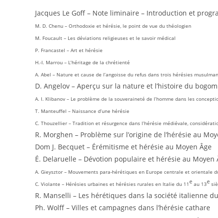
Jacques Le Goff – Note liminaire – Introduction et pro
M. D. Chenu – Orthodoxie et hérésie, le point de vue du théologien
M. Foucault – Les déviations religieuses et le savoir médical
P. Francastel – Art et hérésie
H.-I. Marrou – L’héritage de la chrétienté
A. Abel – Nature et cause de l’angoisse du refus dans trois hérésies musulmane
D. Angelov – Aperçu sur la nature et l’histoire du bogom
A. I. Klibanov – Le problème de la souveraineté de l’homme dans les conceptio
T. Manteuffel – Naissance d’une hérésie
C. Thouzellier – Tradition et résurgence dans l’hérésie médiévale, considérati
R. Morghen – Problème sur l’origine de l’hérésie au Mo
Dom J. Becquet – Érémitisme et hérésie au Moyen Âge
É. Delaruelle – Dévotion populaire et hérésie au Moyen
A. Gieysztor – Mouvements para-hérétiques en Europe centrale et orientale d
e
e
C. Violante – Hérésies urbaines et hérésies rurales en Italie du 11
au 13
siè
R. Manselli – Les hérétiques dans la société italienne d
Ph. Wolff – Villes et campagnes dans l’hérésie cathare