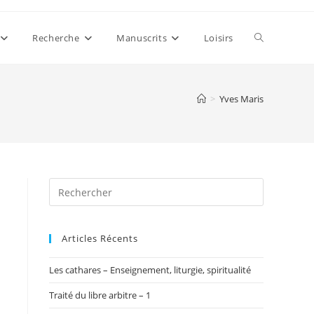
Toggle
Recherche
Manuscrits
Loisirs
website
>
Yves Maris
search
Articles Récents
Les cathares – Enseignement, liturgie, spiritualité
Traité du libre arbitre – 1