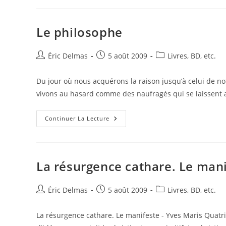
Le philosophe
Auteur/autrice
Publication
Post
Éric Delmas
5 août 2009
Livres, BD, etc.
de
publiée :
category:
la
Du jour où nous acquérons la raison jusqu’à celui de n
publication :
vivons au hasard comme des naufragés qui se laissent 
Le
Continuer La Lecture
Philosophe
La résurgence cathare. Le man
Auteur/autrice
Publication
Post
Éric Delmas
5 août 2009
Livres, BD, etc.
de
publiée :
category:
la
La résurgence cathare. Le manifeste - Yves Maris Quatr
publication :