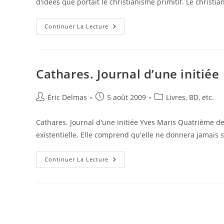
d'idées que portait le christianisme primitif. Le chris
La
Continuer La Lecture
Résurgence
Cathare.
Le
Manifeste
Cathares. Journal d’une initiée
Auteur/autrice
Publication
Post
Éric Delmas
5 août 2009
Livres, BD, etc.
de
publiée :
category:
la
Cathares. Journal d'une initiée Yves Maris Quatrième de
publication :
existentielle. Elle comprend qu'elle ne donnera jamais
Cathares.
Continuer La Lecture
Journal
D’une
Initiée