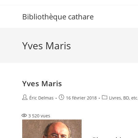
Skip
to
Bibliothèque cathare
content
Yves Maris
Yves Maris
Auteur/autrice
Publication
Post
Éric Delmas
16 février 2018
Livres, BD, etc
de
publiée :
category:
la
3 520
vues
publication :