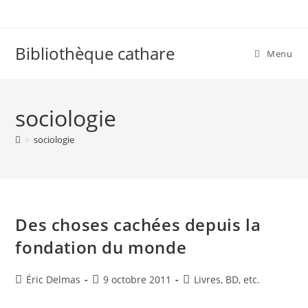
Skip
to
content
Bibliothèque cathare
Menu
sociologie
>
sociologie
Des choses cachées depuis la
fondation du monde
Auteur/autrice
Publication
Post
Éric Delmas
9 octobre 2011
Livres, BD, etc.
de
publiée :
category:
la