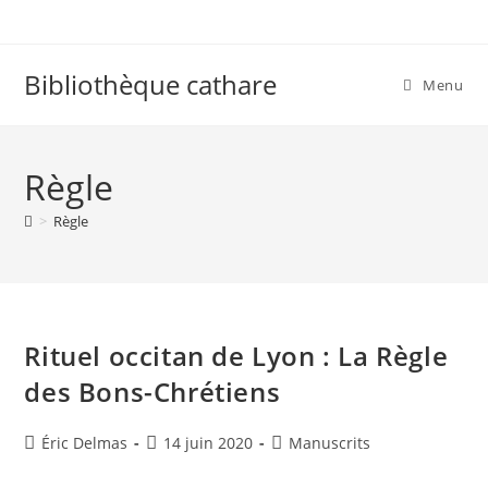
Skip
to
content
Bibliothèque cathare
Menu
Règle
>
Règle
Rituel occitan de Lyon : La Règle
des Bons-Chrétiens
Auteur/autrice
Publication
Post
Éric Delmas
14 juin 2020
Manuscrits
de
publiée :
category:
la