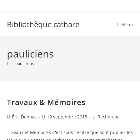
Skip
to
content
Bibliothèque cathare
Menu
pauliciens
>
pauliciens
Travaux & Mémoires
Auteur/autrice
Publication
Post
Éric Delmas
19 septembre 2018
Recherche
de
publiée :
category:
la
Travaux et Mémoires C'est sous ce titre que sont publiés les
publication :