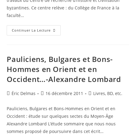
travaux du Centre de recherche d’histoire et civilisation
byzantines. Ce centre relève : du Collège de France à la
faculté…
Travaux
Continuer La Lecture
&
Mémoires
Pauliciens, Bulgares et Bons-
Hommes en Orient et en
Occident…-Alexandre Lombard
Auteur/autrice
Publication
Post
Éric Delmas
16 décembre 2011
Livres, BD, etc.
de
publiée :
category:
la
Pauliciens, Bulgares et Bons-Hommes en Orient et en
publication :
Occident : étude sur quelques sectes du Moyen-Âge
Alexandre Lombard L’étude sommaire que nous nous
sommes proposé de poursuivre dans cet écrit…