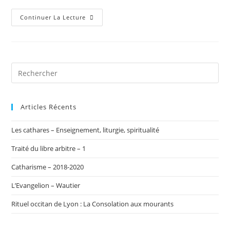
Pauliciens,
Continuer La Lecture
Bulgares
Et
Bons-
Hommes
En
Orient
Et
En
Occident…-
Alexandre
Lombard
Articles Récents
Les cathares – Enseignement, liturgie, spiritualité
Traité du libre arbitre – 1
Catharisme – 2018-2020
L’Evangelion – Wautier
Rituel occitan de Lyon : La Consolation aux mourants