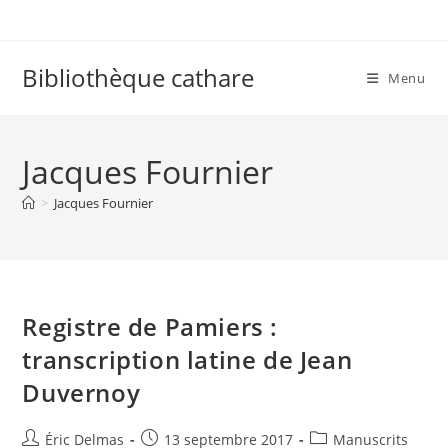
Skip
to
content
Bibliothèque cathare
Menu
Jacques Fournier
>
Jacques Fournier
Registre de Pamiers :
transcription latine de Jean
Duvernoy
Auteur/autrice
Publication
Post
Éric Delmas
13 septembre 2017
Manuscrits