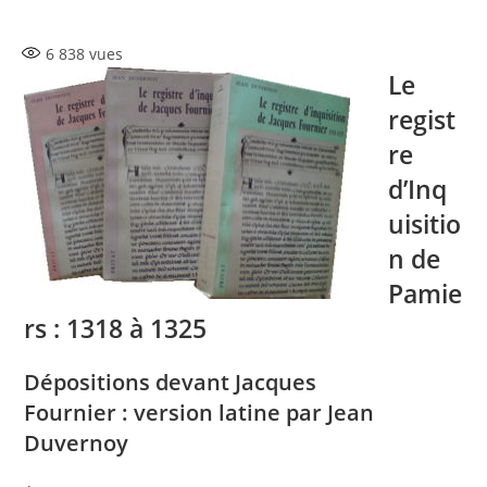
de
publiée :
category:
la
6 838
vues
publication :
Le
regist
re
d’Inq
uisitio
n de
Pamie
rs : 1318 à 1325
Dépositions devant Jacques
Fournier : version latine par Jean
Duvernoy