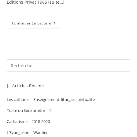
Éditions Privat 1965
(suite…)
Registre
Continuer La Lecture
De
Pamiers
:
Transcription
Latine
De
Jean
Duvernoy
Articles Récents
Les cathares – Enseignement, liturgie, spiritualité
Traité du libre arbitre – 1
Catharisme – 2018-2020
L’Evangelion – Wautier