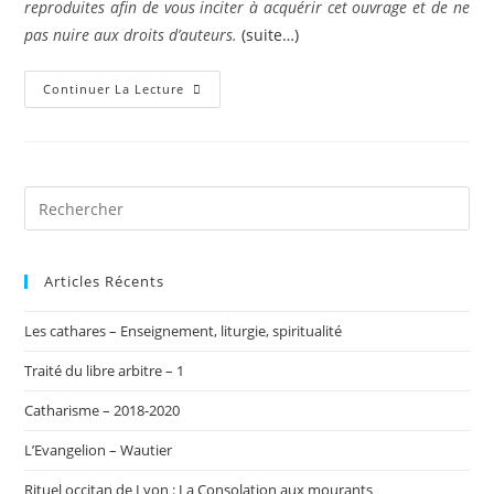
reproduites afin de vous inciter à acquérir cet ouvrage et de ne
pas nuire aux droits d’auteurs.
(suite…)
Épitre
Continuer La Lecture
De
Pierre
À
Jacques
(R.P.C.)
Articles Récents
Les cathares – Enseignement, liturgie, spiritualité
Traité du libre arbitre – 1
Catharisme – 2018-2020
L’Evangelion – Wautier
Rituel occitan de Lyon : La Consolation aux mourants