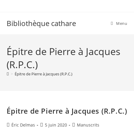
Skip
to
content
Bibliothèque cathare
Menu
Épitre de Pierre à Jacques
(R.P.C.)
>
Épitre de Pierre à Jacques (R.P.C.)
Épitre de Pierre à Jacques (R.P.C.)
Auteur/autrice
Publication
Post
Éric Delmas
5 juin 2020
Manuscrits
de
publiée :
category: