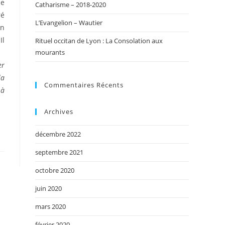
le
Catharisme – 2018-2020
ré
L’Evangelion – Wautier
un
Il
Rituel occitan de Lyon : La Consolation aux
mourants
er
la
Commentaires Récents
 à
Archives
décembre 2022
septembre 2021
octobre 2020
juin 2020
mars 2020
février 2020