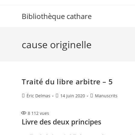
Skip
to
Bibliothèque cathare
content
cause originelle
Traité du libre arbitre – 5
Auteur/autrice
Publication
Post
Éric Delmas
14 juin 2020
Manuscrits
de
publiée :
category:
la
8 112
vues
publication :
Livre des deux principes