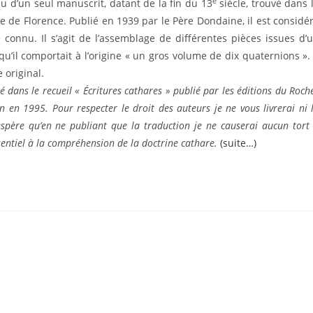
e
u d’un seul manuscrit, datant de la fin du 13
siècle, trouvé dans 
e de Florence. Publié en 1939 par le Père Dondaine, il est considé
connu. Il s’agit de l’assemblage de différentes pièces issues d’
u’il comportait à l’origine « un gros volume de dix quaternions ». 
 original.
 dans le recueil « Écritures cathares » publié par les éditions du Roch
en 1995. Pour respecter le droit des auteurs je ne vous livrerai ni 
J’espère qu’en ne publiant que la traduction je ne causerai aucun tort
sentiel à la compréhension de la doctrine cathare.
(suite…)