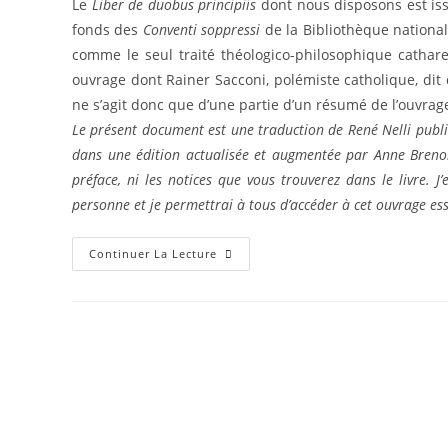
Le
Liber de duobus principiis
dont nous disposons est iss
fonds des
Conventi soppressi
de la Bibliothèque national
comme le seul traité théologico-philosophique cathare 
ouvrage dont Rainer Sacconi, polémiste catholique, dit q
ne s’agit donc que d’une partie d’un résumé de l’ouvrage
Le présent document est une traduction de René Nelli publié
dans une édition actualisée et augmentée par Anne Brenon 
préface, ni les notices que vous trouverez dans le livre. 
personne et je permettrai à tous d’accéder à cet ouvrage es
Traité
Continuer La Lecture
Du
Libre
Arbitre
–
5