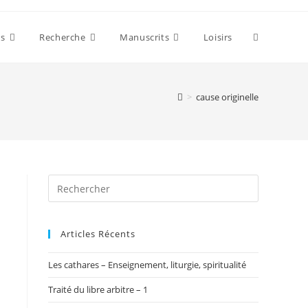
Toggle
s
Recherche
Manuscrits
Loisirs
website
>
cause originelle
search
Articles Récents
Les cathares – Enseignement, liturgie, spiritualité
Traité du libre arbitre – 1