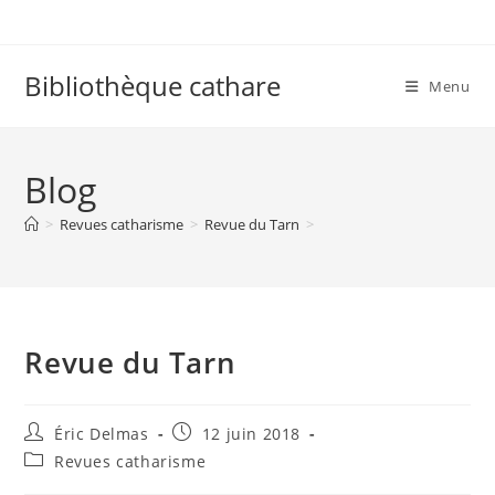
Skip
to
content
Bibliothèque cathare
Menu
Blog
>
Revues catharisme
>
Revue du Tarn
>
Revue du Tarn
Auteur/autrice
Publication
Éric Delmas
12 juin 2018
de
publiée :
Post
Revues catharisme
la
category:
publication :