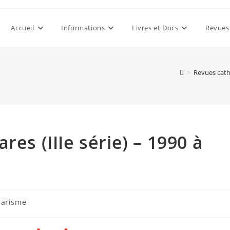
Accueil
Informations
Livres et Docs
Revues
>
Revues cat
res (IIIe série) – 1990 à
harisme