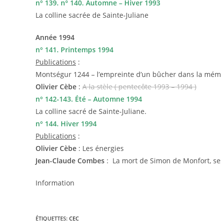
n° 139. n° 140. Automne – Hiver 1993
La colline sacrée de Sainte-Juliane
Année 1994
n° 141. Printemps 1994
Publications
:
Montségur 1244 – l’empreinte d’un bûcher dans la mém
Olivier Cèbe
:
A la stèle ( pentecôte 1993 – 1994 )
n° 142-143. Été – Automne 1994
La colline sacré de Sainte-Juliane.
n° 144. Hiver 1994
Publications
:
Olivier Cèbe
: Les énergies
Jean-Claude Combes
: La mort de Simon de Monfort, s
Information
ÉTIQUETTES
:
CEC