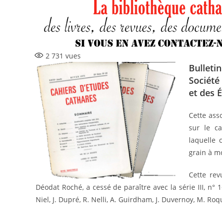
publication :
2 731
vues
Bulletin
Société
et des 
Cette ass
sur le c
laquelle 
grain à m
Cette rev
Déodat Roché, a cessé de paraître avec la série III, n° 16
Niel, J. Dupré, R. Nelli, A. Guirdham, J. Duvernoy, M. Roq