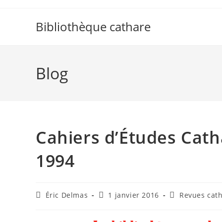
Skip
to
Bibliothèque cathare
content
Blog
Cahiers d’Études Catha
1994
Auteur/autrice
Publication
Post
Éric Delmas
1 janvier 2016
Revues cat
de
publiée :
category:
la