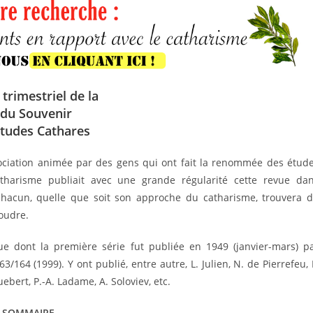
 trimestriel de la
 du Souvenir
Études Cathares
ociation animée par des gens qui ont fait la renommée des étud
atharisme publiait avec une grande régularité cette revue da
chacun, quelle que soit son approche du catharisme, trouvera 
oudre.
ue dont la première série fut publiée en 1949 (janvier-mars) p
3/164 (1999). Y ont publié, entre autre, L. Julien, N. de Pierrefeu, 
uebert, P.-A. Ladame, A. Soloviev, etc.
SOMMAIRE