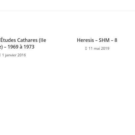
’Études Cathares (IIe
Heresis – SHM – 8
e) – 1969 à 1973
11 mai 2019
1 janvier 2016