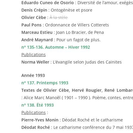
Eduardo Cuneo de Osorio
: Diversité de l’amour, exégè
Denis Crépin
: Ontogénèse et psore
Olivier Cèbe
:
À la stèle
Paul Pons
: Ordonnance de Villers Cotterets
Marceau Estieu
: Joan Lo Bracier, de Pena
André Maynard
: Pour un fagot de plus.
n° 135-136. Automne – Hiver 1992
Publications
Norma Weller
: L’évangile selon Judas des Caïnites
Année 1993
n° 137. Printemps 1993
Textes de Olivier Cèbe, Hervé Rougier, René Lombar
: Alice Marc Manoêl ( 1901 – 1990 ). Poème, contes, entr
n° 138. Été 1993
Publications
:
Pierre-Yves Monin
: Déodat Roché et le catharisme
Déodat Roché
: Le catharisme conférence du 7 mai 193