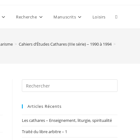
Toggle
Recherche
Manuscrits
Loisirs
website
harisme
>
Cahiers d’Études Cathares (IIIe série) – 1990 à 1994
>
search
Articles Récents
Les cathares – Enseignement, liturgie, spiritualité
Traité du libre arbitre – 1