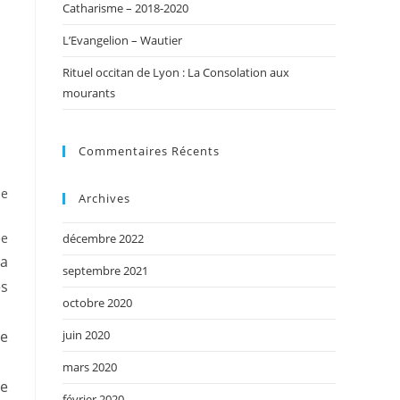
Catharisme – 2018-2020
L’Evangelion – Wautier
Rituel occitan de Lyon : La Consolation aux
mourants
Commentaires Récents
ne
Archives
ée
décembre 2022
la
septembre 2021
es
octobre 2020
juin 2020
de
mars 2020
re
février 2020