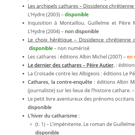
Les archipels cathares – Dissidence chrétienne
L’Hydre (2003) –
disponible
Inquisition à Montaillou. Guillelme et Pèire 
L’Hydre (2004) –
non disponible
Le choix hérétique – Dissidence chrétienne 
disponible
– non numérisé
Les cathares : éditions Albin Michel (2007) –
en 
Le dernier des cathares – Pèire Autier
.
: éditio
La Croisade contre les Albigeois : éditions Le P
Cathares, la contre-enquête
: éditions Albin M
(journaliste) sur les lieux de l’histoire cathare. 
Le petit livre aventureux des prénoms occitans
disponible
L’hiver du catharisme
:
(t. 1) – L’impénitente. Le roman de Guillelm
disponible