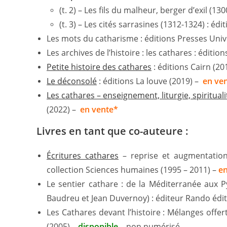
(t. 2) – Les fils du malheur, berger d’exil (13
(t. 3) – Les cités sarrasines (1312-1324) : éd
Les mots du catharisme : éditions Presses Unive
Les archives de l’histoire : les cathares : éditio
Petite histoire des cathares
: éditions Cairn (20
Le déconsolé
: éditions La louve (2019) –
en ve
Les cathares – enseignement, liturgie, spirituali
(2022) –
en vente*
Livres en tant que co-auteure :
Écritures cathares
– reprise et augmentation 
collection Sciences humaines (1995 – 2011) –
en
Le sentier cathare : de la Méditerranée aux P
Baudreu et Jean Duvernoy) : éditeur Rando édit
Les Cathares devant l’histoire : Mélanges offert
(2005) –
disponible
– non numérisé