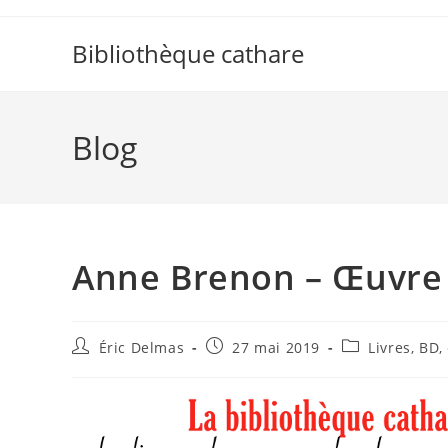
Skip
to
Bibliothèque cathare
content
Blog
Anne Brenon – Œuvre
Auteur/autrice
Publication
Post
Éric Delmas
27 mai 2019
Livres, BD, 
de
publiée :
category:
la
publication :