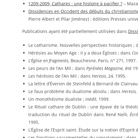
1209-2009, Cathares : une histoire à pacifier ?
– Mazam
Dissidences en Occident des débuts du christianism
Pierre Albert et Pilar Jiménez) : éditions Presses univ
Publications ayant été partiellement utilisées dans
Diss
Le catharisme. Nouvelles perspectives historiques ;
Hérésies au Moyen Age : il y a deux Églises ; dans
Co
L’Église en fragments,
Beauchesne, Paris, n° 271, 1997.
Les peurs de l’An Mil ; dans
Pyrénées Magazine,
été 19
Les hérésies de l’An Mil ; dans
Heresis,
24, 1995.
La lettre d’Évervin de Steinfeld à Bernard de Clairva
Le faux problème du dualisme absolu ; dans
Heresis,
Un monothéisme dualiste ;
inédit,
1999.
Le Rituel cathare de Dublin : une épave de la théolo
traduction du rituel de Dublin dans René Nelli,
Écri
1995.
L’Église de l’Esprit saint. Étude sur la notion d’Espri
Les fonctions sacramentelles du consolament ; dans