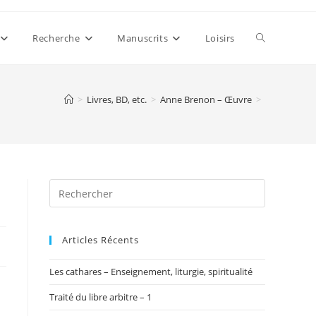
Toggle
Recherche
Manuscrits
Loisirs
website
>
Livres, BD, etc.
>
Anne Brenon – Œuvre
>
search
Articles Récents
Les cathares – Enseignement, liturgie, spiritualité
Traité du libre arbitre – 1