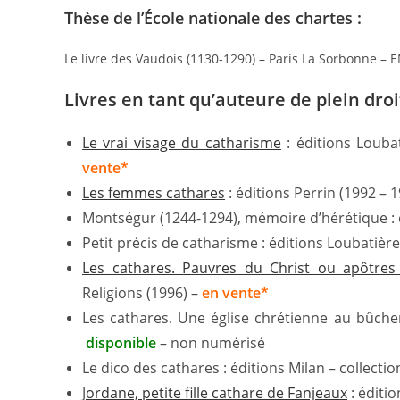
Thèse de l’École nationale des chartes :
Le livre des Vaudois (1130-1290) – Paris La Sorbonne – 
Livres en tant qu’auteure de plein droit
Le vrai visage du catharisme
: éditions Louba
vente*
Les femmes cathares
: éditions Perrin (1992 –
Montségur (1244-1294), mémoire d’hérétique : 
Petit précis de catharisme : éditions Loubatière
Les cathares. Pauvres du Christ ou apôtres
Religions (1996) –
en vente*
Les cathares. Une église chrétienne au bûcher 
disponible
– non numérisé
Le dico des cathares : éditions Milan – collectio
J
ordane, petite fille cathare de Fanjeaux
: éditi