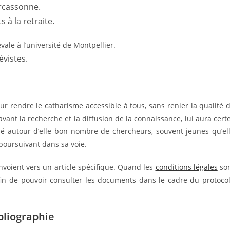
arcassonne.
s à la retraite.
ale à l’université de Montpellier.
évistes.
r rendre le catharisme accessible à tous, sans renier la qualité 
vant la recherche et la diffusion de la connaissance, lui aura cert
sé autour d’elle bon nombre de chercheurs, souvent jeunes qu’el
oursuivant dans sa voie.
envoient vers un article spécifique. Quand les
conditions légales
so
fin de pouvoir consulter les documents dans le cadre du protoco
bliographie