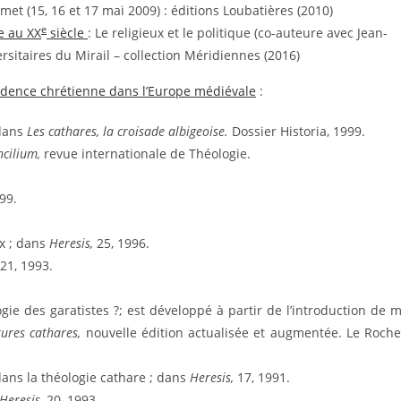
et (15, 16 et 17 mai 2009) : éditions Loubatières (2010)
e
e au XX
siècle
: Le religieux et le politique (co-auteure avec Jean-
ersitaires du Mirail – collection Méridiennes (2016)
idence chrétienne dans l’Europe médiévale
:
 dans
Les cathares, la croisade albigeoise.
Dossier Historia, 1999.
ncilium,
revue internationale de Théologie.
99.
ux ; dans
Heresis,
25, 1996.
21, 1993.
gie des garatistes ?; est développé à partir de l’introduction de 
tures cathares,
nouvelle édition actualisée et augmentée. Le Roche
t dans la théologie cathare ; dans
Heresis,
17, 1991.
Heresis,
20, 1993.