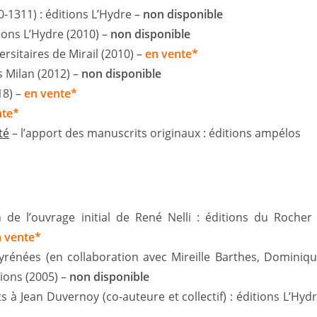
00-1311) : éditions L’Hydre –
non disponible
itions L’Hydre (2010) –
non disponible
rsitaires de Mirail (2010) –
en vente*
ns Milan (2012) –
non disponible
18) –
en vente*
nte*
té
– l’apport des manuscrits originaux : éditions ampélos
de l’ouvrage initial de René Nelli : éditions du Rocher
 vente*
yrénées (en collaboration avec Mireille Barthes, Dominiq
ions (2005) –
non disponible
s à Jean Duvernoy (co-auteure et collectif) : éditions L’Hyd