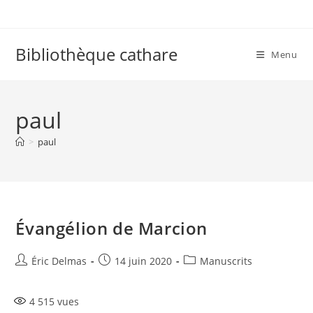
Skip
to
content
Bibliothèque cathare
Menu
paul
>
paul
Évangélion de Marcion
Auteur/autrice
Publication
Post
Éric Delmas
14 juin 2020
Manuscrits
de
publiée :
category:
la
4 515
vues
publication :