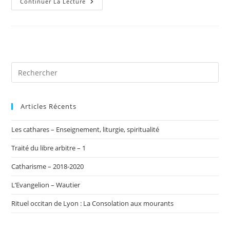
En
Continuer La Lecture
Quête
De
Paul
Articles Récents
Les cathares – Enseignement, liturgie, spiritualité
Traité du libre arbitre – 1
Catharisme – 2018-2020
L’Evangelion – Wautier
Rituel occitan de Lyon : La Consolation aux mourants