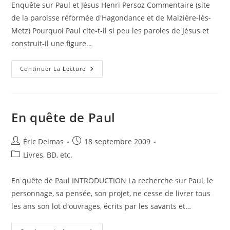
la
Enquête sur Paul et Jésus Henri Persoz Commentaire (site
publication :
de la paroisse réformée d'Hagondance et de Maizière-lès-
Metz) Pourquoi Paul cite-t-il si peu les paroles de Jésus et
construit-il une figure…
Enquête
Continuer La Lecture
Sur
Paul
Et
Jésus
En quête de Paul
Auteur/autrice
Publication
Éric Delmas
18 septembre 2009
de
publiée :
Post
Livres, BD, etc.
la
category:
publication :
En quête de Paul INTRODUCTION La recherche sur Paul, le
personnage, sa pensée, son projet, ne cesse de livrer tous
les ans son lot d'ouvrages, écrits par les savants et…