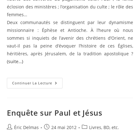
éclosion des ministères ; l’organisation du culte ; le rôle des
femmes…
Deux communautés se distinguent par leur dynamisme
missionnaire : Éphèse et Antioche. À l’heure où nous
sommes si inquiets de l’avenir des chrétiens d’Orient, ne
vaut-il pas la peine d’évoquer l’histoire de ces Églises,
héritières, après Jérusalem, de la tradition apostolique ?
(suite…)
Communautés
Continuer La Lecture
Chrétiennes
Du
1er
Siècle
Enquête sur Paul et Jésus
Auteur/autrice
Publication
Post
Éric Delmas
24 mai 2012
Livres, BD, etc.
de
publiée :
category: