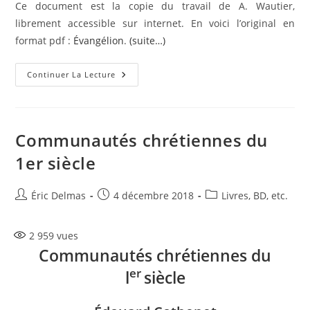
Ce document est la copie du travail de A. Wautier,
librement accessible sur internet. En voici l’original en
format pdf :
Évangélion
.
(suite…)
Évangélion
Continuer La Lecture
De
Marcion
Communautés chrétiennes du
1er siècle
Auteur/autrice
Publication
Post
Éric Delmas
4 décembre 2018
Livres, BD, etc.
de
publiée :
category:
la
2 959
vues
publication :
Communautés chrétiennes du
er
l
siècle