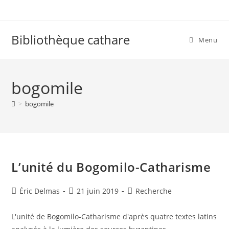
Skip
to
content
Bibliothèque cathare
Menu
bogomile
>
bogomile
L’unité du Bogomilo-Catharisme
Auteur/autrice
Publication
Post
Éric Delmas
21 juin 2019
Recherche
de
publiée :
category:
la
L'unité de Bogomilo-Catharisme d'après quatre textes latins
publication :