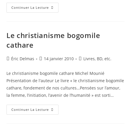
Les
Continuer La Lecture
Bougres
:
Histoire
Du
Pope
Bogomile
Le christianisme bogomile
Et
De
cathare
Ses
Adeptes
Auteur/autrice
Publication
Post
Éric Delmas
14 janvier 2010
Livres, BD, etc.
de
publiée :
category:
la
Le christianisme bogomile cathare Michel Mounié
publication :
Présentation de l'auteur Le livre « le christianisme bogomile
cathare, fondement de nos cultures…Pensées sur l’amour,
la femme, l’initiation, l’avenir de l’humanité » est sorti…
Le
Continuer La Lecture
Christianisme
Bogomile
Cathare