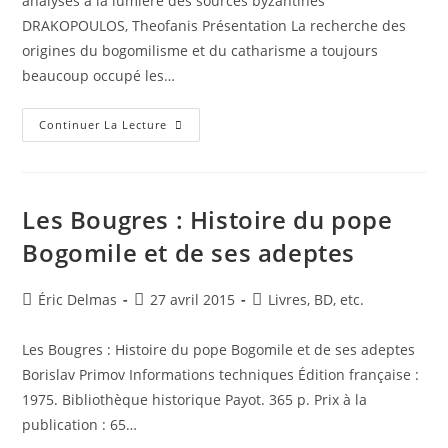
analysés à la lumière des sources byzantines
DRAKOPOULOS, Theofanis Présentation La recherche des
origines du bogomilisme et du catharisme a toujours
beaucoup occupé les…
L’unité
Continuer La Lecture
Du
Bogomilo-
Catharisme
Les Bougres : Histoire du pope
Bogomile et de ses adeptes
Auteur/autrice
Publication
Post
Éric Delmas
27 avril 2015
Livres, BD, etc.
de
publiée :
category:
la
Les Bougres : Histoire du pope Bogomile et de ses adeptes
publication :
Borislav Primov Informations techniques Édition française :
1975. Bibliothèque historique Payot. 365 p. Prix à la
publication : 65…