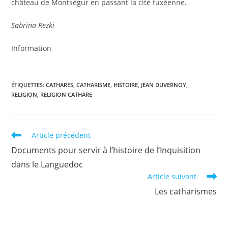
château de Montségur en passant la cité fuxéenne.
Sabrina Rezki
Information
ÉTIQUETTES
:
CATHARES
,
CATHARISME
,
HISTOIRE
,
JEAN DUVERNOY
,
RELIGION
,
RELIGION CATHARE
Read
Article précédent
more
Documents pour servir à l’histoire de l’Inquisition
articles
dans le Languedoc
Article suivant
Les catharismes