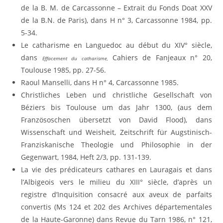
de la B. M. de Carcassonne – Extrait du Fonds Doat XXV
de la B.N. de Paris), dans H n° 3, Carcassonne 1984, pp.
5-34.
Le catharisme en Languedoc au début du XIV° siècle,
dans
Cahiers de Fanjeaux n° 20,
Effacement du catharisme,
Toulouse 1985, pp. 27-56.
Raoul Manselli, dans H n° 4, Carcassonne 1985.
Christliches Leben und christliche Gesellschaft von
Béziers bis Toulouse um das Jahr 1300, (aus dem
Französoschen übersetzt von David Flood), dans
Wissenschaft und Weisheit, Zeitschrift für Augstinisch-
Franziskanische Theologie und Philosophie in der
Gegenwart, 1984, Heft 2/3, pp. 131-139.
La vie des prédicateurs cathares en Lauragais et dans
l’Albigeois vers le milieu du XIII° siècle, d’après un
registre d’Inquisition consacré aux aveux de parfaits
convertis (Ms 124 et 202 des Archives départementales
de la Haute-Garonne) dans Revue du Tarn 1986, n° 121,