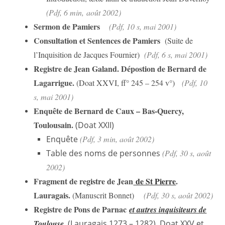
(Pdf, 6 min,
août 2002
)
Sermon de Pamiers
(Pdf, 10 s, mai 2001)
Consultation et Sentences de Pamiers
(Suite de
l’Inquisition de Jacques Fournier)
(Pdf, 6 s, mai 2001)
Registre de Jean Galand. Dépostion de Bernard de
Lagarrigue.
(Doat XXVI, ff° 245 – 254 v°)
(Pdf, 10
s, mai 2001)
Enquête de Bernard de Caux – Bas-Quercy,
Toulousain.
(Doat XXII)
Enquête
(Pdf, 3 min, août 2002)
Table des noms de personnes
(Pdf, 30 s, août
2002)
Fragment de registre de Jean
de St Pierre
.
Lauragais.
(Manuscrit Bonnet)
(Pdf, 30 s, août 2002)
Registre de Pons de Parnac
et autres inquisiteurs de
.
Toulouse
(Lauragais 1273 – 1282) Doat XXV et