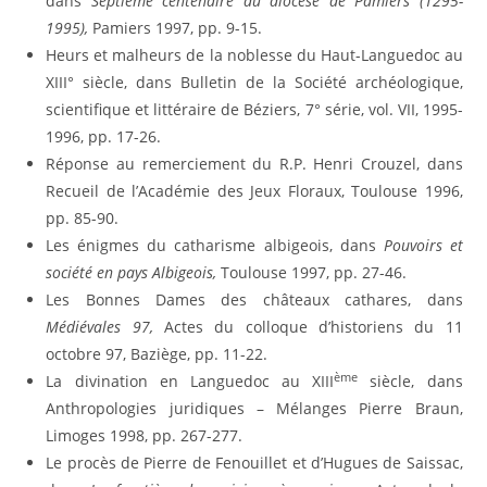
dans
Septième centenaire du diocèse de Pamiers (1295-
1995),
Pamiers 1997, pp. 9-15.
Heurs et malheurs de la noblesse du Haut-Languedoc au
XIII° siècle, dans Bulletin de la Société archéologique,
scientifique et littéraire de Béziers, 7° série, vol. VII, 1995-
1996, pp. 17-26.
Réponse au remerciement du R.P. Henri Crouzel, dans
Recueil de l’Académie des Jeux Floraux, Toulouse 1996,
pp. 85-90.
Les énigmes du catharisme albigeois, dans
Pouvoirs et
société en pays Albigeois,
Toulouse 1997, pp. 27-46.
Les Bonnes Dames des châteaux cathares, dans
Médiévales 97,
Actes du colloque d’historiens du 11
octobre 97, Baziège, pp. 11-22.
ème
La divination en Languedoc au XIII
siècle, dans
Anthropologies juridiques – Mélanges Pierre Braun,
Limoges 1998, pp. 267-277.
Le procès de Pierre de Fenouillet et d’Hugues de Saissac,