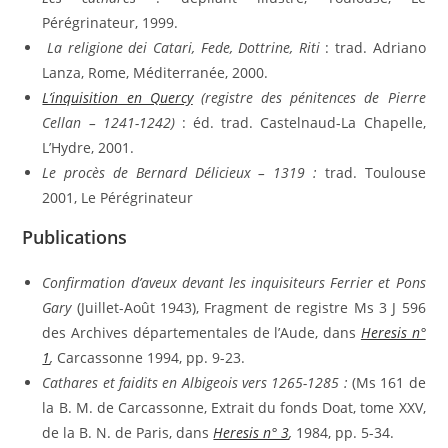
Pérégrinateur, 1999.
La religione dei Catari, Fede, Dottrine, Riti
: trad. Adriano
Lanza, Rome, Méditerranée, 2000.
L’inquisition en Quercy
(registre des pénitences de Pierre
Cellan – 1241-1242)
: éd. trad. Castelnaud-La Chapelle,
L’Hydre, 2001.
Le procès de Bernard Délicieux – 1319 :
trad. Toulouse
2001, Le Pérégrinateur
Publications
Confirmation d’aveux devant les inquisiteurs Ferrier et Pons
Gary
(Juillet-Août 1943), Fragment de registre Ms 3 J 596
des Archives départementales de l’Aude, dans
Heresis n°
1
,
Carcassonne 1994, pp. 9-23.
Cathares et faidits en Albigeois vers 1265-1285 :
(Ms 161 de
la B. M. de Carcassonne, Extrait du fonds Doat, tome XXV,
de la B. N. de Paris, dans
Heresis n° 3
,
1984, pp. 5-34.