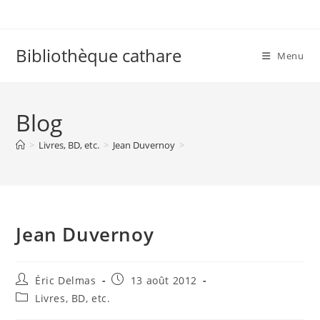
Skip
to
content
Bibliothèque cathare
Menu
Blog
>
Livres, BD, etc.
>
Jean Duvernoy
>
Jean Duvernoy
Auteur/autrice
Publication
Éric Delmas
13 août 2012
de
publiée :
Post
Livres, BD, etc.
la
category:
publication :