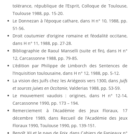
tolérance, république de l’Esprit, Colloque de Toulouse,
Toulouse 1988, pp. 15-20.
Le Donnezan à l’époque cathare, dans H n° 10, 1988, pp.
51-56.
Droit coutumier d’origine romaine et féodalité occitane,
dans H n° 11, 1988, pp. 27-28.
Bibliographie de Raoul Manselli (suite et fin), dans H n°
12, Carcassonne 1988, pp. 79-85.
L’édition par Philippe de Limborch des Sentences de
l’Inquisition toulousaine, dans H n° 12, 1988, pp. 5-12.
La vision des Juifs chez les Ariégeois vers 1300, dans
Juifs
et sources juives en Occitanie,
Valderias 1988, pp. 53-59.
Le mouvement vaudois : origines, dans H n° 12-14,
Carcassonne 1990, pp. 173 – 194.
Remerciement à l’Académie des Jeux Floraux, 17
décembre 1989, dans Recueil de l’Académie des Jeux
Floraux 1990, Toulouse 1990, pp. 139-151.
Benoît XII et le pays de Foix, dans Cahiers de Fanjeaux n°