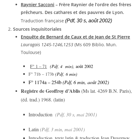
Raynier Sacconi
– Frère Raynier de l’ordre des frères
prêcheurs. Des cathares et des pauvres de Lyon.
Traduction française
(Pdf, 30 s, août 2002)
Sources inquisitoriales
Enquête de Bernard de Caux et de Jean de St Pierre
Lauragais 1245-1246,1253
(Ms 609 Biblio. Mun.
Toulouse)
F° 1 – 71
(Pdf, 4 min),
août 2002
F° 71b – 173b
(Pdf,
6 min)
F° 1174a – 254b
(Pdf, 6 min,
août 2002
)
Registre de Geoffroy d’Ablis
(Ms lat. 4269 B.N. Paris),
(éd. trad.) 1968. (latin)
Introduction
(Pdf, 30 s, mai 2001)
Latin
(Pdf, 3 min, mai 2001)
Introduction, texte latin & traduction Jean Duvernoy