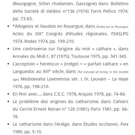
(Bourgogne, Sillon rhodanien, Gascogne) dans Bolletino
della Società di Valdesi n°136 (1974) Torre Pellice 1974,
pp. 73-83.
*Albigeois et Vaudois en Rouergue, dans
Études sur le Rouergue,
Actes du XIX° Congrès d’études régionales, FSASLPG
1974, Rodez 1974, pp. 199-210.
Une controverse sur l’origine du mot « cathare », dans
Annales du Midi t. 87 (1975), Toulouse 1975, pp. 341-345.
L’acception « hereticus » (iretge) = « parfait cathare » en
e
Languedoc au XIII
siècle, dans
The concept of heresy in the middle
Medioevalia Lovenensia sér. I, IV, Louvain – La Haye
ages,
1976, pp. 198-210.
En finir avec…, dans C.E.C. 1978, Arques 1978, pp. 74-84.
Le problème des origines du catharisme, dans Cahiers
du Cercle Ernest Renan n° 120 (1981), Paris 1981, pp. 66-
78.
Le catharisme dans l’Ariège, dans Etudes occitanes, Foix
1980, pp. 5-10.