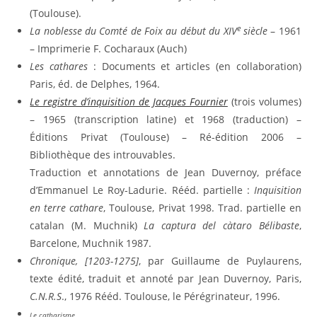
(Toulouse).
e
La noblesse du Comté de Foix au début du XIV
siècle
– 1961
– Imprimerie F. Cocharaux (Auch)
Les cathares
: Documents et articles (en collaboration)
Paris, éd. de Delphes, 1964.
Le registre d’inquisition de Jacques Fournier
(trois volumes)
– 1965 (transcription latine) et 1968 (traduction) –
Éditions Privat (Toulouse) – Ré-édition 2006 –
Bibliothèque des introuvables.
Traduction et annotations de Jean Duvernoy, préface
d’Emmanuel Le Roy-Ladurie. Rééd. partielle :
Inquisition
en terre cathare
, Toulouse, Privat 1998. Trad. partielle en
catalan (M. Muchnik)
La captura del càtaro Bélibaste
,
Barcelone, Muchnik 1987.
Chronique, [1203-1275]
, par Guillaume de Puylaurens,
texte édité, traduit et annoté par Jean Duvernoy, Paris,
C.N.R.S
., 1976 Rééd. Toulouse, le Pérégrinateur, 1996.
Le catharisme