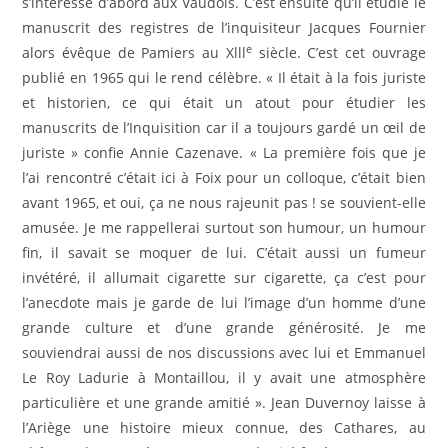
s’intéresse d’abord aux Vaudois. C’est ensuite qu’il étudie le
manuscrit des registres de l’inquisiteur Jacques Fournier
e
alors évêque de Pamiers au Xlll
siècle. C’est cet ouvrage
publié en 1965 qui le rend célèbre. « Il était à la fois juriste
et historien, ce qui était un atout pour étudier les
manuscrits de l’Inquisition car il a toujours gardé un œil de
juriste » confie Annie Cazenave. « La première fois que je
l’ai rencontré c’était ici à Foix pour un colloque, c’était bien
avant 1965, et oui, ça ne nous rajeunit pas ! se souvient-elle
amusée. Je me rappellerai surtout son humour, un humour
fin, il savait se moquer de lui. C’était aussi un fumeur
invétéré, il allumait cigarette sur cigarette, ça c’est pour
l’anecdote mais je garde de lui l’image d’un homme d’une
grande culture et d’une grande générosité. Je me
souviendrai aussi de nos discussions avec lui et Emmanuel
Le Roy Ladurie à Montaillou, il y avait une atmosphère
particulière et une grande amitié ». Jean Duvernoy laisse à
l’Ariège une histoire mieux connue, des Cathares, au