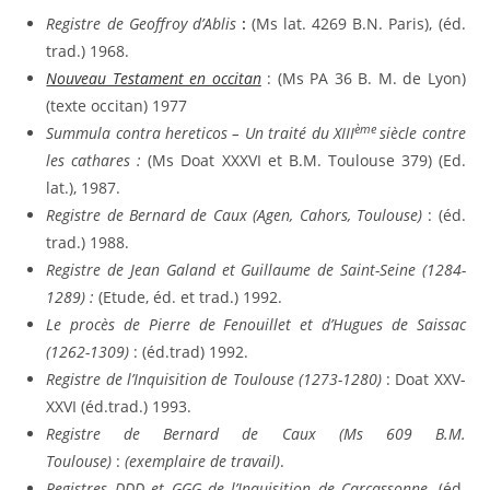
Registre de Geoffroy d’Ablis
:
(Ms lat. 4269 B.N. Paris), (éd.
trad.) 1968.
Nouveau Testament en occitan
:
(Ms PA 36 B. M. de Lyon)
(texte occitan) 1977
ème
Summula contra hereticos – Un traité du XIII
siècle contre
les cathares :
(Ms Doat XXXVI et B.M. Toulouse 379) (Ed.
lat.), 1987.
Registre de Bernard de Caux (Agen, Cahors, Toulouse)
: (éd.
trad.) 1988.
Registre de Jean Galand et Guillaume de Saint-Seine (1284-
1289) :
(Etude, éd. et trad.) 1992.
Le procès de Pierre de Fenouillet et d’Hugues de Saissac
(1262-1309)
: (éd.trad) 1992.
Registre de l’Inquisition de Toulouse (1273-1280)
: Doat XXV-
XXVI (éd.trad.) 1993.
Registre de Bernard de Caux (Ms 609 B.M.
Toulouse)
:
(exemplaire de travail)
.
Registres DDD et GGG de l’Inquisition de Carcassonne
, (éd.