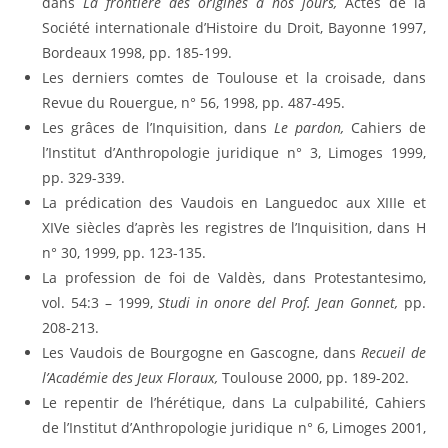
dans
La frontière des origines à nos jours,
Actes de la
Société internationale d’Histoire du Droit, Bayonne 1997,
Bordeaux 1998, pp. 185-199.
Les derniers comtes de Toulouse et la croisade, dans
Revue du Rouergue, n° 56, 1998, pp. 487-495.
Les grâces de l’Inquisition, dans
Le pardon,
Cahiers de
l’Institut d’Anthropologie juridique n° 3, Limoges 1999,
pp. 329-339.
La prédication des Vaudois en Languedoc aux XIIIe et
XIVe siècles d’après les registres de l’Inquisition, dans H
n° 30, 1999, pp. 123-135.
La profession de foi de Valdès, dans Protestantesimo,
vol. 54:3 – 1999,
Studi in onore del Prof. Jean Gonnet,
pp.
208-213.
Les Vaudois de Bourgogne en Gascogne, dans
Recueil de
l’Académie des Jeux Floraux,
Toulouse 2000, pp. 189-202.
Le repentir de l’hérétique, dans La culpabilité, Cahiers
de l’Institut d’Anthropologie juridique n° 6, Limoges 2001,