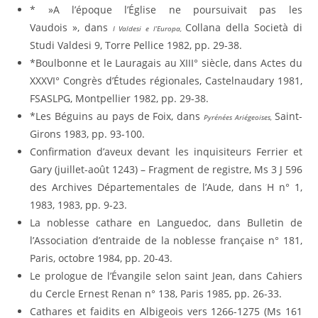
* »A l’époque l’Église ne poursuivait pas les
Vaudois », dans
Collana della Società di
I Valdesi e l’Europa,
Studi Valdesi 9, Torre Pellice 1982, pp. 29-38.
*Boulbonne et le Lauragais au XIII° siècle, dans Actes du
XXXVI° Congrès d’Études régionales, Castelnaudary 1981,
FSASLPG, Montpellier 1982, pp. 29-38.
*Les Béguins au pays de Foix, dans
Saint-
Pyrénées Ariégeoises,
Girons 1983, pp. 93-100.
Confirmation d’aveux devant les inquisiteurs Ferrier et
Gary (juillet-août 1243) – Fragment de registre, Ms 3 J 596
des Archives Départementales de l’Aude, dans H n° 1,
1983, 1983, pp. 9-23.
La noblesse cathare en Languedoc, dans Bulletin de
l’Association d’entraide de la noblesse française n° 181,
Paris, octobre 1984, pp. 20-43.
Le prologue de l’Évangile selon saint Jean, dans Cahiers
du Cercle Ernest Renan n° 138, Paris 1985, pp. 26-33.
Cathares et faidits en Albigeois vers 1266-1275 (Ms 161