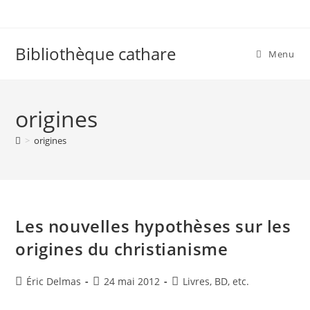
Skip
to
content
Bibliothèque cathare
Menu
origines
>
origines
Les nouvelles hypothèses sur les
origines du christianisme
Auteur/autrice
Publication
Post
Éric Delmas
24 mai 2012
Livres, BD, etc.
de
publiée :
category:
la