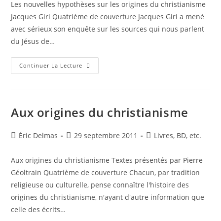
Les nouvelles hypothèses sur les origines du christianisme
publication :
Jacques Giri Quatrième de couverture Jacques Giri a mené
avec sérieux son enquête sur les sources qui nous parlent
du Jésus de…
Les
Continuer La Lecture
Nouvelles
Hypothèses
Sur
Les
Origines
Du
Aux origines du christianisme
Christianisme
Auteur/autrice
Publication
Post
Éric Delmas
29 septembre 2011
Livres, BD, etc.
de
publiée :
category:
la
Aux origines du christianisme Textes présentés par Pierre
publication :
Géoltrain Quatrième de couverture Chacun, par tradition
religieuse ou culturelle, pense connaître l'histoire des
origines du christianisme, n'ayant d'autre information que
celle des écrits…