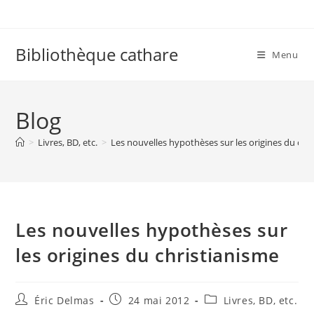
Skip
to
content
Bibliothèque cathare
Menu
Blog
>
Livres, BD, etc.
>
Les nouvelles hypothèses sur les origines du chr
Les nouvelles hypothèses sur
les origines du christianisme
Auteur/autrice
Publication
Post
Éric Delmas
24 mai 2012
Livres, BD, etc.
de
publiée :
category: