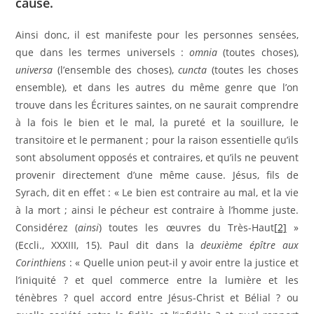
cause.
Ainsi donc, il est manifeste pour les personnes sensées,
que dans les termes universels :
omnia
(toutes choses),
universa
(l’ensemble des choses),
cuncta
(toutes les choses
ensemble), et dans les autres du même genre que l’on
trouve dans les Écritures saintes, on ne saurait comprendre
à la fois le bien et le mal, la pureté et la souillure, le
transitoire et le permanent ; pour la raison essentielle qu’ils
sont absolument opposés et contraires, et qu’ils ne peuvent
provenir directement d’une même cause. Jésus, fils de
Syrach, dit en effet : « Le bien est contraire au mal, et la vie
à la mort ; ainsi le pécheur est contraire à l’homme juste.
Considérez (
ainsi
) toutes les œuvres du Très-Haut
[2]
»
(Eccli., XXXIII, 15). Paul dit dans la
deuxième épître aux
Corinthiens
: « Quelle union peut-il y avoir entre la justice et
l’iniquité ? et quel commerce entre la lumière et les
ténèbres ? quel accord entre Jésus-Christ et Bélial ? ou