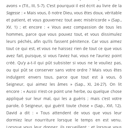
avons » (Tit., III, 5-7). C’est pourquoi il est écrit au livre de la
Sagesse
: « Mais vous, ô notre Dieu, vous êtes doux, véritable
et patient, et vous gouvernez tout avec miséricorde » (Sap.,
XV, 1) ; et encore : « Vous avez compassion de tous les
hommes, parce que vous pouvez tout, et vous dissimulez
leurs péchés, afin qu’ils fassent pénitence. Car vous aimez
tout ce qui est, et vous ne haïssez rien de tout ce que vous
avez fait, puisque, si vous l’aviez haï, vous ne l’auriez point
créé. Qu’y a-t-il qui pût subsister si vous ne le vouliez pas,
ou qui pût se conserver sans votre ordre ? Mais vous êtes
indulgent envers tous, parce que tout est à vous, ô
Seigneur, qui aimez les âmes » (Sap., XI, 24-27). On lit
encore : « Aussi n’est-ce point une herbe, ou quelque chose
appliqué sur leur mal, qui les a guéris ; mais c’est votre
parole, ô Seigneur, qui guérit toute chose » (Sap., XVI, 12).
David a dit : « Tous attendent de vous que vous leur
dormiez leur nourriture lorsque le temps en est venu.
Lorsque vous leur donnez, ils recueillent ; et lorsque vous