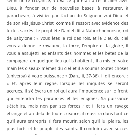
selon notre croyance, à
tout
ce qui était à réconcilier avec
Dieu, à fonder sur de nouvelles bases, à restaurer, à
parachever, à vivifier par l’action du Seigneur vrai Dieu et
de son Fils Jésus-Christ, comme il ressort avec évidence des
textes sacrés. Le prophète Daniel dit à Nabuchodonosor, roi
de Babylone : « Vous êtes le roi des rois, et le Dieu du ciel
vous a donné le royaume, la force, l’empire et la gloire, il
vous a assujetti les enfants des hommes et les bêtes de la
campagne, en quelque lieu qu’ils habitent ; il a mis en votre
main les oiseaux mêmes du ciel et il a soumis toutes choses
(universa) à votre puissance » (Dan., II, 37-38). Il dit encore :
« Et, après leur règne, lorsque les iniquités se seront
accrues, il s’élèvera un roi qui aura l’impudence sur le front,
qui entendra les paraboles et les énigmes. Sa puissance
s’établira, mais non par ses forces ; et il fera un ravage
étrange et au-delà de toute créance, il réussira dans tout ce
qu’il aura entrepris. Il fera mourir, selon qu’il lui plaira, les
plus forts et le peuple des saints. Il conduira avec succès