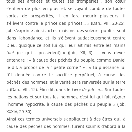
tous ses artifices et toutes ses tromperies ; son cœur
s’enflera de plus en plus, et, se voyant comblé de toutes
sortes de prospérités, il en fera mourir plusieurs. Il
s’élèvera contre le prince des princes… » (Dan., VIII, 23-25).
Job s’exprime ainsi : « Les maisons des voleurs publics sont
dans l’abondance, et ils s’élèvent audacieusement contre
Dieu, quoique ce soit lui qui leur ait mis entre les mains
tout
(ce qu’ils possèdent) » (Job., XII, 6) — vous devez
entendre : « à cause des péchés du peuple, comme Daniel
le dit, à propos de la “ petite corne ” » : « La puissance lui
fût donnée contre le sacrifice perpétuel, à cause des
péchés des hommes, et la vérité sera renversée sur la terre
» (Dan., VIII, 12). Éliu dit, dans le
Livre de Job
: «… Sur toutes
les nations et sur tous les hommes, c’est lui qui fait régner
l’homme hypocrite, à cause des péchés du peuple » (Job,
XXXIV, 29-30).
Ainsi ces termes universels s’appliquent à des êtres qui, à
cause des péchés des hommes, furent soumis d’abord à la