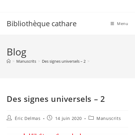
Skip
to
content
Bibliothèque cathare
Menu
Blog
>
Manuscrits
>
Des signes universels – 2
>
Des signes universels – 2
Auteur/autrice
Publication
Post
Éric Delmas
14 juin 2020
Manuscrits
de
publiée :
category:
la
publication :