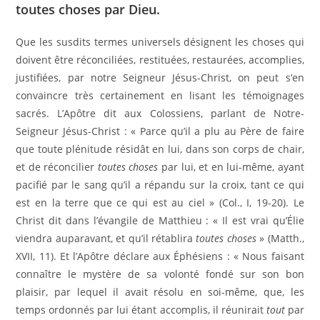
toutes choses par Dieu.
Que les susdits termes universels désignent les choses qui
doivent être réconciliées, restituées, restaurées, accomplies,
justifiées, par notre Seigneur Jésus-Christ, on peut s’en
convaincre très certainement en lisant les témoignages
sacrés. L’Apôtre dit aux Colossiens, parlant de Notre-
Seigneur Jésus-Christ : « Parce qu’il a plu au Père de faire
que toute plénitude résidât en lui, dans son corps de chair,
et de réconcilier
toutes choses
par lui, et en lui-même, ayant
pacifié par le sang qu’il a répandu sur la croix, tant ce qui
est en la terre que ce qui est au ciel » (Col., I, 19-20). Le
Christ dit dans l’évangile de Matthieu : « Il est vrai qu’Élie
viendra auparavant, et qu’il rétablira
toutes choses
» (Matth.,
XVII, 11). Et l’Apôtre déclare aux Éphésiens : « Nous faisant
connaître le mystère de sa volonté fondé sur son bon
plaisir, par lequel il avait résolu en soi-même, que, les
temps ordonnés par lui étant accomplis, il réunirait
tout
par