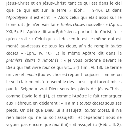
Jésus-Christ et en Jésus-Christ, tant ce qui est dans le ciel
que ce qui est sur la terre » (Éph., I, 9-10). Et dans
l’
Apocalypse
il est écrit : « Alors celui qui était assis sur le
trône dit : Je m’en vais faire
toutes choses
nouvelles » (Apoc.,
XXI, 5). Et l’Apôtre dit aux Éphésiens, parlant du Christ, à ce
qu’on croit : « Celui qui est descendu est le même qui est
monté au-dessus de tous les cieux, afin de remplir
toutes
choses
» (Éph., IV, 10). Et le même Apôtre dit dans la
première épître à Timothée
: « Je vous ordonne devant le
Dieu qui fait vivre
tout
ce qui vit… » (I Tim., VI, 13). Le terme
universel
omnia
(toutes choses) répond toujours, comme on
le voit clairement, à l’ensemble des choses qui furent mises
par le Seigneur vrai Dieu sous les pieds de Jésus-Christ,
comme David le dit
[1]
, et comme l’Apôtre le fait remarquer
aux Hébreux, en déclarant : « II a mis
toutes choses
sous ses
pieds. Or dès que Dieu lui a assujetti
toutes choses
, il n’a
rien laissé qui ne lui soit assujetti ; et cependant nous ne
voyons pas encore que
tout
(lui) soit assujetti » (Hébr., II, 8).