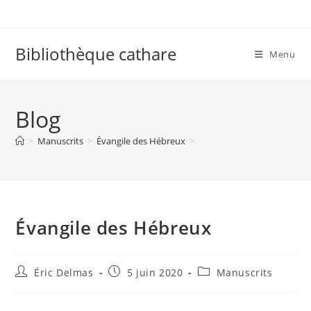
Skip
to
content
Bibliothèque cathare
Menu
Blog
>
Manuscrits
>
Évangile des Hébreux
>
Évangile des Hébreux
Auteur/autrice
Publication
Post
Éric Delmas
5 juin 2020
Manuscrits
de
publiée :
category:
la
publication :