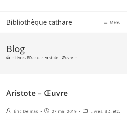
Skip
to
content
Bibliothèque cathare
Menu
Blog
>
Livres, BD, etc.
>
Aristote – Œuvre
>
Aristote – Œuvre
Auteur/autrice
Publication
Post
Éric Delmas
27 mai 2019
Livres, BD, etc.
de
publiée :
category:
la
publication :