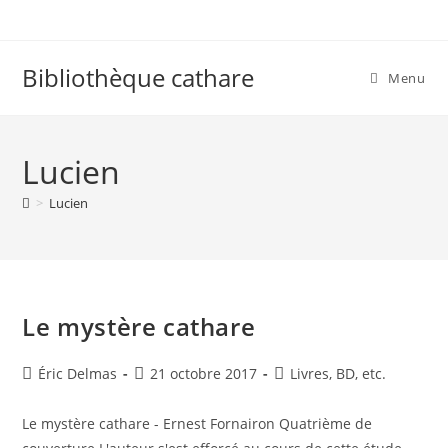
Skip
to
content
Bibliothèque cathare
Menu
Lucien
>
Lucien
Le mystère cathare
Auteur/autrice
Publication
Post
Éric Delmas
21 octobre 2017
Livres, BD, etc.
de
publiée :
category:
la
Le mystère cathare - Ernest Fornairon Quatrième de
publication :