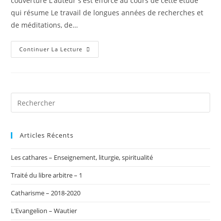
couverture L'auteur s'est efforcé au cours de cette étude
qui résume Le travail de longues années de recherches et
de méditations, de…
Le
Continuer La Lecture
Mystère
Cathare
Articles Récents
Les cathares – Enseignement, liturgie, spiritualité
Traité du libre arbitre – 1
Catharisme – 2018-2020
L’Evangelion – Wautier