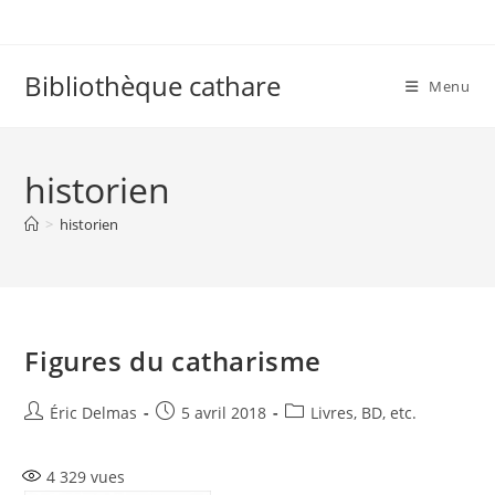
Skip
to
content
Bibliothèque cathare
Menu
historien
>
historien
Figures du catharisme
Auteur/autrice
Publication
Post
Éric Delmas
5 avril 2018
Livres, BD, etc.
de
publiée :
category:
la
4 329
vues
publication :