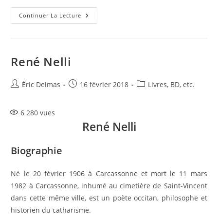
Figures
Continuer La Lecture
Du
Catharisme
René Nelli
Auteur/autrice
Publication
Post
Éric Delmas
16 février 2018
Livres, BD, etc.
de
publiée :
category:
la
6 280
vues
publication :
René Nelli
Biographie
Né le 20 février 1906 à Carcassonne et mort le 11 mars
1982 à Carcassonne, inhumé au cimetière de Saint-Vincent
dans cette même ville, est un poète occitan, philosophe et
historien du catharisme.