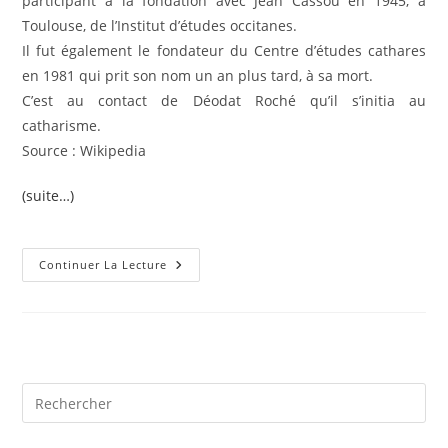
participant à la fondation avec Jean Cassou en 1945, à
Toulouse, de l’Institut d’études occitanes.
Il fut également le fondateur du Centre d’études cathares
en 1981 qui prit son nom un an plus tard, à sa mort.
C’est au contact de Déodat Roché qu’il s’initia au
catharisme.
Source : Wikipedia
(suite…)
René
Continuer La Lecture
Nelli