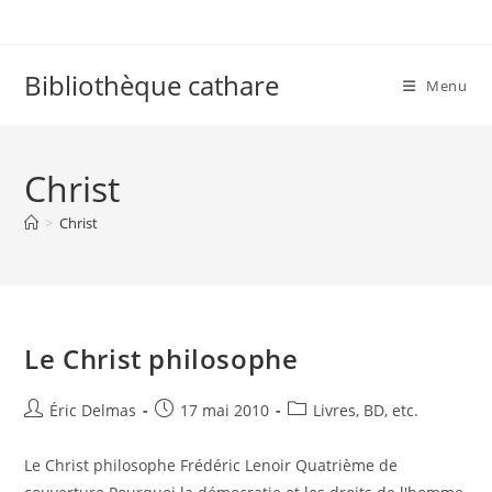
Skip
to
content
Bibliothèque cathare
Menu
Christ
>
Christ
Le Christ philosophe
Auteur/autrice
Publication
Post
Éric Delmas
17 mai 2010
Livres, BD, etc.
de
publiée :
category:
la
Le Christ philosophe Frédéric Lenoir Quatrième de
publication :