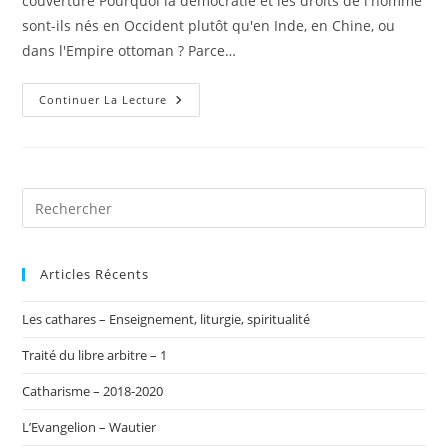
couverture Pourquoi la démocratie et les droits de l'homme
sont-ils nés en Occident plutôt qu'en Inde, en Chine, ou
dans l'Empire ottoman ? Parce…
Le
Continuer La Lecture
Christ
Philosophe
Articles Récents
Les cathares – Enseignement, liturgie, spiritualité
Traité du libre arbitre – 1
Catharisme – 2018-2020
L’Evangelion – Wautier